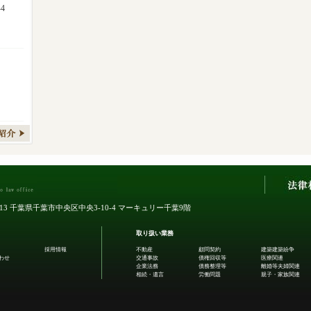
4
0013 千葉県千葉市中央区中央3-10-4
マーキュリー千葉9階
取り扱い業務
採用情報
不動産
顧問契約
建築建築紛争
わせ
交通事故
債権回収等
医療関連
企業法務
債務整理等
離婚等夫婦関連
相続・遺言
労働問題
親子・家族関連