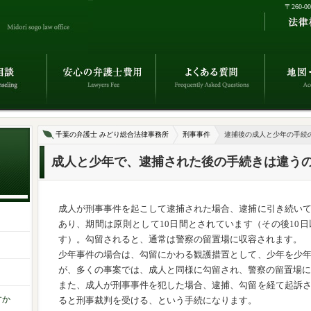
〒260-
千葉の弁護士 みどり総合法律事務所
刑事事件
逮捕後の成人と少年の手続
成人と少年で、逮捕された後の手続きは違う
成人が刑事事件を起こして逮捕された場合、逮捕に引き続い
あり、期間は原則として10日間とされています（その後10
す）。勾留されると、通常は警察の留置場に収容されます。
少年事件の場合は、勾留にかわる観護措置として、少年を少
が、多くの事案では、成人と同様に勾留され、警察の留置場に
また、成人が刑事事件を犯した場合、逮捕、勾留を経て起訴
すか
ると刑事裁判を受ける、という手続になります。