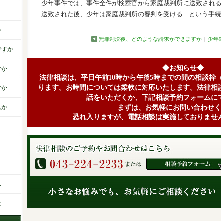
少年事件では、事件全件が検察官から家庭裁判所に送致され
送致された後、少年は家庭裁判所の審判を受ける、という手続
か
無罪判決後、どのような請求ができますか
|
少年
ですか
◆お知らせ◆
すか
法律相談は、平日午前10時から午後5時までの間の相談枠
ります。お時間については柔軟に対応いたします。法律相
すか
話をいただくか、下記相談予約フォームに
んか
まずは、お気軽にお問い合わせく
恐れ入りますが、電話相談は実施しておりませ
ん
は