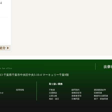
4
0013 千葉県千葉市中央区中央3-10-4
マーキュリー千葉9階
取り扱い業務
採用情報
不動産
顧問契約
建築建築紛争
わせ
交通事故
債権回収等
医療関連
企業法務
債務整理等
離婚等夫婦関連
相続・遺言
労働問題
親子・家族関連