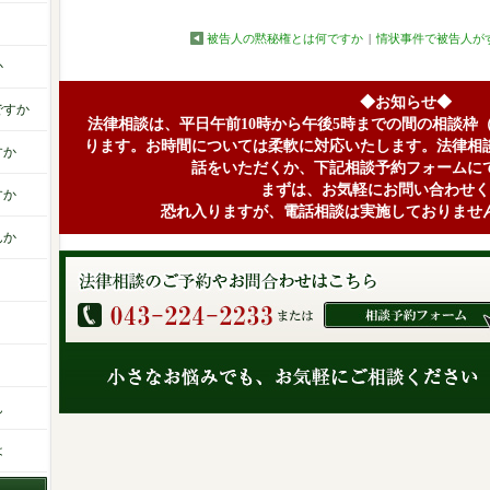
被告人の黙秘権とは何ですか
|
情状事件で被告人が
か
◆お知らせ◆
ですか
法律相談は、平日午前10時から午後5時までの間の相談枠
ります。お時間については柔軟に対応いたします。法律相
すか
話をいただくか、下記相談予約フォームに
まずは、お気軽にお問い合わせく
すか
恐れ入りますが、電話相談は実施しておりませ
んか
ん
は