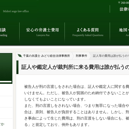
〒260-
千葉の弁護士 みどり総合法律事務所
刑事事件
証人等の費用は誰が払うの
証人や鑑定人が裁判所に来る費用は誰が払う
被告人が刑の言渡しをされた場合は、証人や鑑定人に関する
いけません。ただし、被告人が貧困のため納付できないこと
しなくてもよいことになっています。
また、刑の言渡しをされない場合、つまり無罪になった場合
合は、原則、被告人が負担することはありません。しかし、
き事由によって生じた費用は、刑の言渡をしない場合にも、
すか
る」と規定しており、例外もあります。