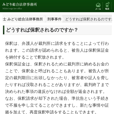
護士 みどり総合法律事務所
刑事事件
どうすれば保釈されるのです
どうすれば保釈されるのですか？
保釈は、弁護人が裁判所に請求をすることによって行わ
れます。この請求が認められると、被告人は保釈保証金
を納付することで釈放されます。
保釈保証金は、保釈されるために裁判所に納めるお金の
ことで、保釈金と呼ばれることもあります。被告人が所
定の裁判期日に出頭しなかったり、被害者や証人を脅し
たりすれば没取されることがありますが、裁判終了まで
決められた事項の違反がなければ全額が返金されます。
なお、保釈請求が却下された場合、準抗告という手続き
で不服を申し立てることができますし、新たな事情や証
拠を加えて、再度保釈申請をすることもできます。