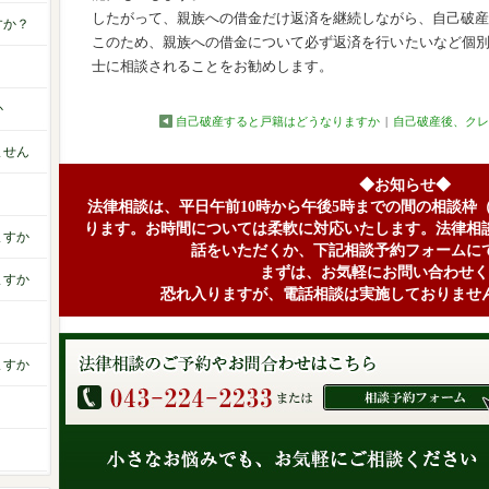
したがって、親族への借金だけ返済を継続しながら、自己破産
すか？
このため、親族への借金について必ず返済を行いたいなど個
士に相談されることをお勧めします。
か
自己破産すると戸籍はどうなりますか
|
自己破産後、クレ
ません
◆お知らせ◆
法律相談は、平日午前10時から午後5時までの間の相談枠
ります。お時間については柔軟に対応いたします。法律相
ますか
話をいただくか、下記相談予約フォームに
まずは、お気軽にお問い合わせく
ますか
恐れ入りますが、電話相談は実施しておりませ
ますか