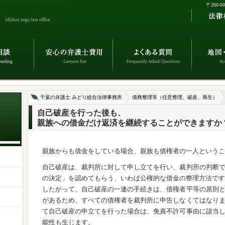
〒260-
千葉の弁護士 みどり総合法律事務所
債務整理等（任意整理、破産、再生）
自己破産を行った後も、
親族への借金だけ返済を継続することができますか
親族からも借金をしている場合、親族も債権者の一人というこ
自己破産は、裁判所に対して申し立てを行い、裁判所の判断
の決定」を認めてもらう、いわば公権的な借金の整理方法です
したがって、自己破産の一連の手続きは、債権者平等の原則
があるため、すべての債権者を裁判所に申告しなくてはなり
て自己破産の申立てを行った場合は、免責不許可事由に該当
能性も生じます。