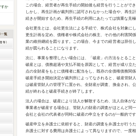
この場合、経営者が再生手続の開始後も経営を行うことができ
ですか
しかし、再生計画が裁判所に認可されなかった場合や、再生
続きが開始するため、再生手続の利用にあたっては慎重な見極
会社更生とは、会社更生法による手続で、株式会社を対象に
更生計画を定め、債権者や株式会社の株主、その他の利害関
業の維持継続を図ります。この場合、今までの経営者は辞任
続が図られることになります。
次に、事業を整理したい場合には、「破産」の方法をとること
破産とは、債務超過や支払不能を原因として、経営が成り立
点の全財産をもとに債権者に配当をし、既存の全債権債務関係
破産手続き開始決定が裁判所によってなされると、破産管財
は破産管財人の管理下に置かれ、全財産が調査、換金され、
続が終わると破産手続きが終了します。
法人の場合は、破産により法人が解散するため、法人自体がな
事業者が破産する場合は、管財人の財産の調査がほとんど同
会社と会社の代表者が同時に破産の申立をするのが一般的です
破産申立を弁護士に依頼すると、財産の調査を弁護士が行う
弁護士に対する費用は弁護士によって異なりますので、一度相