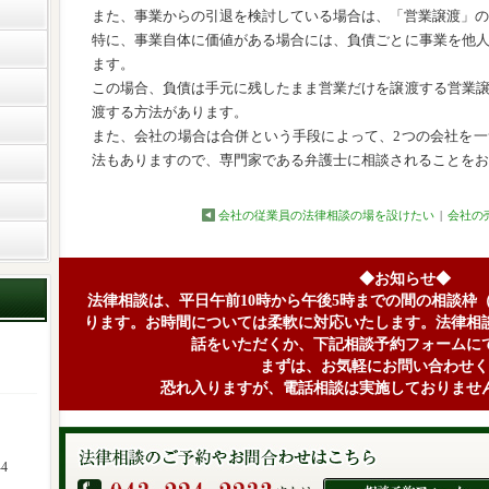
また、事業からの引退を検討している場合は、「営業譲渡」の
特に、事業自体に価値がある場合には、負債ごとに事業を他
ます。
この場合、負債は手元に残したまま営業だけを譲渡する営業
渡する方法があります。
また、会社の場合は合併という手段によって、2つの会社を
法もありますので、専門家である弁護士に相談されることをお
会社の従業員の法律相談の場を設けたい
|
会社の
◆お知らせ◆
法律相談は、平日午前10時から午後5時までの間の相談枠
ります。お時間については柔軟に対応いたします。法律相
話をいただくか、下記相談予約フォームに
まずは、お気軽にお問い合わせく
恐れ入りますが、電話相談は実施しておりませ
4