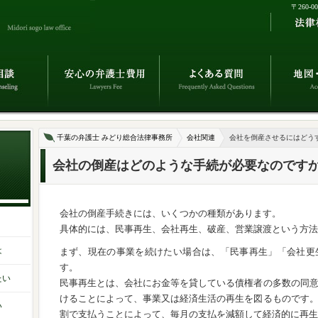
〒260-
千葉の弁護士 みどり総合法律事務所
会社関連
会社を倒産させるにはどう
会社の倒産はどのような手続が必要なのです
会社の倒産手続きには、いくつかの種類があります。
具体的には、民事再生、会社再生、破産、営業譲渡という方法
は
まず、現在の事業を続けたい場合は、「民事再生」「会社更
す。
たい
民事再生とは、会社にお金等を貸している債権者の多数の同
けることによって、事業又は経済生活の再生を図るものです
い
割で支払うことによって、毎月の支払を減額して経済的に再生