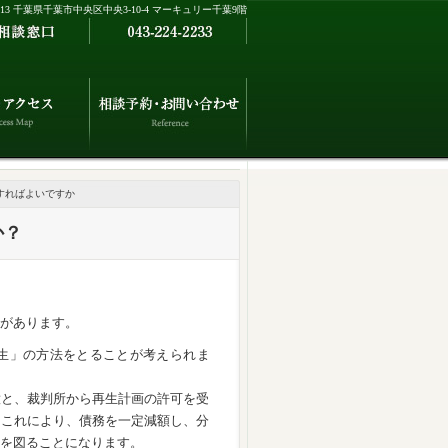
0013 千葉県千葉市中央区中央3-10-4 マーキュリー千葉9階
すればよいですか
か？
があります。
生」の方法をとることが考えられま
意と、裁判所から再生計画の許可を受
。これにより、債務を一定減額し、分
を図ることになります。