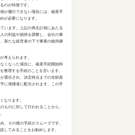
るのが特徴です。
計画が履行できない場合には、破産手
めが必要になります。
しています。上記の再生計画にあたる
係人の利益や損得を調整し、会社の事
し、新たな経営者の下で事業の維持継
が考えられます。
たなくなった場合に、破産手続開始時
を整理する手続のことを言います。
人が選任され、決定時点までの全財産
公平に債権者に配当されます。この手
くなります。
一のものに対して行われることから、
。
ため、その後の手続がスムーズです。
談してみることをお勧めします。