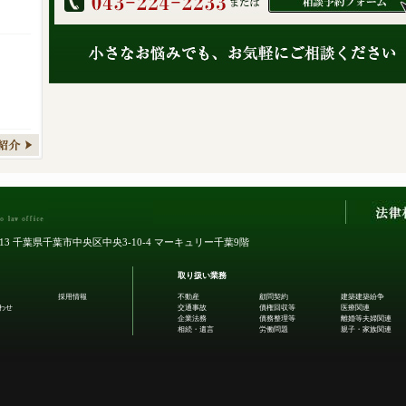
0013 千葉県千葉市中央区中央3-10-4
マーキュリー千葉9階
取り扱い業務
採用情報
不動産
顧問契約
建築建築紛争
わせ
交通事故
債権回収等
医療関連
企業法務
債務整理等
離婚等夫婦関連
相続・遺言
労働問題
親子・家族関連